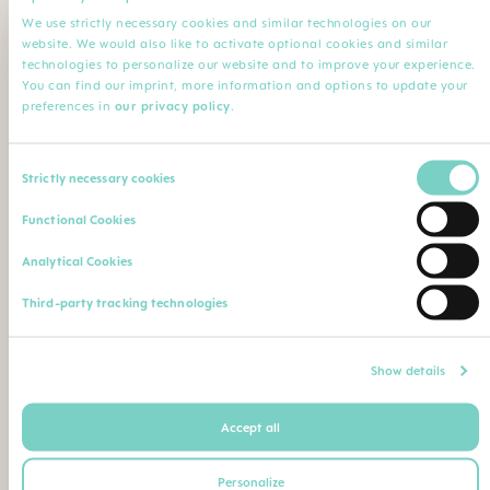
We use strictly necessary cookies and similar technologies on our
website. We would also like to activate optional cookies and similar
Name der Einrichtung
Kommentar
technologies to personalize our website and to improve your experience.
You can find our imprint, more information and options to update your
preferences in
our privacy policy
.
Upload Ihres Berufsnachweises (Diplom, Abschlusszeugnis,
Consent
Ärzteausweis, Berufsausweis etc.)
Strictly necessary cookies
Selection
Max. Dateigröße: 5 MB
Functional Cookies
Analytical Cookies
Oder senden/faxen Sie Ihren Berufsnachweis an
folgende Postadresse/Faxnummer:
Third-party tracking technologies
MAM Babyartikel GmbH
Show details
Rudolf-Diesel-Strasse 6
27383 Scheessel
Accept all
Deutschland
+49 4263 93 1720
Personalize