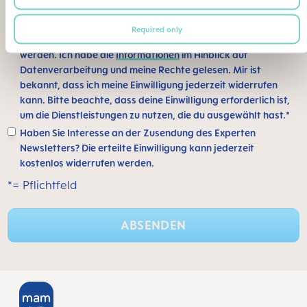
Ich bin damit einverstanden, dass meine Daten von MAM
Required only
Babyartikel GesmbH in Wien gespeichert und verarbeitet
werden. Ich habe die
Informationen
im Hinblick auf
Datenverarbeitung und meine Rechte gelesen. Mir ist
bekannt, dass ich meine Einwilligung jederzeit widerrufen
kann. Bitte beachte, dass deine Einwilligung erforderlich ist,
um die Dienstleistungen zu nutzen, die du ausgewählt hast.*
Haben Sie Interesse an der Zusendung des Experten
Newsletters? Die erteilte Einwilligung kann jederzeit
kostenlos widerrufen werden.
*= Pflichtfeld
ABSENDEN