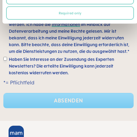
Ich bin damit einverstanden, dass meine Daten von MAM
Required only
Babyartikel GesmbH in Wien gespeichert und verarbeitet
werden. Ich habe die
Informationen
im Hinblick auf
Datenverarbeitung und meine Rechte gelesen. Mir ist
bekannt, dass ich meine Einwilligung jederzeit widerrufen
kann. Bitte beachte, dass deine Einwilligung erforderlich ist,
um die Dienstleistungen zu nutzen, die du ausgewählt hast.*
Haben Sie Interesse an der Zusendung des Experten
Newsletters? Die erteilte Einwilligung kann jederzeit
kostenlos widerrufen werden.
*= Pflichtfeld
ABSENDEN