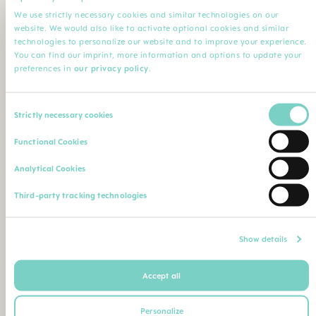
We use strictly necessary cookies and similar technologies on our
website. We would also like to activate optional cookies and similar
Name der Einrichtung
Kommentar
technologies to personalize our website and to improve your experience.
You can find our imprint, more information and options to update your
preferences in
our privacy policy
.
Upload Ihres Berufsnachweises (Diplom, Abschlusszeugnis,
Consent
Ärzteausweis, Berufsausweis etc.)
Strictly necessary cookies
Selection
Max. Dateigröße: 5 MB
Functional Cookies
Analytical Cookies
Oder senden/faxen Sie Ihren Berufsnachweis an
folgende Postadresse/Faxnummer:
Third-party tracking technologies
MAM Babyartikel GmbH
Show details
Rudolf-Diesel-Strasse 6
27383 Scheessel
Accept all
Deutschland
+49 4263 93 1720
Personalize