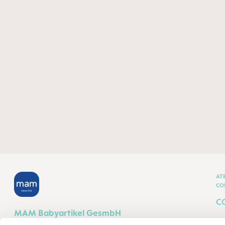
AT
CO
C
MAM Babyartikel GesmbH
T