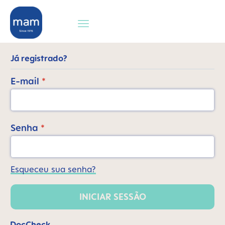
 pesquisa
Saltar para a navegação principal
Já registrado?
E-mail
*
Senha
*
Esqueceu sua senha?
INICIAR SESSÃO
DocCheck