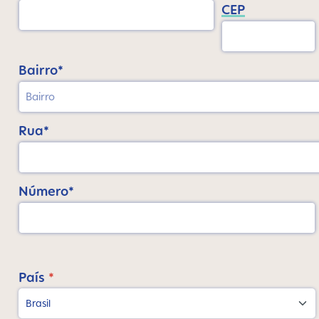
CEP
Bairro*
Rua*
Número*
País
*