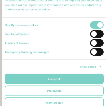
technologies to personalize our website and to improve your experience.
Minha Profissão
You can find our imprint, more information and options to update your
preferences in
our privacy policy
.
Profissão*
Especialização
Consent
Strictly necessary cookies
Selection
Nome da instituição
Comentário
Functional Cookies
Analytical Cookies
Faça o upload de sua qualificação profissional (diploma,
Third-party tracking technologies
certificado de conclusão de curso, carteira de identidade
profissional etc.)
Máximo. Tamanho do arquivo: 5 MB
Show details
Accept all
Ou envie seu comprovante de qualificação como
segue para o seguinte endereço postal ou e-mail:
Personalize
BEBE SAUDE LTDA | CNPJ 02.729.687/0001-26
Required only