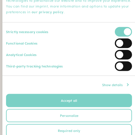
technologies to personalize our website and to improve your experience.
Minha Profissão
You can find our imprint, more information and options to update your
preferences in
our privacy policy
.
Profissão*
Especialização
Consent
Strictly necessary cookies
Selection
Nome da instituição
Comentário
Functional Cookies
Analytical Cookies
Faça o upload de sua qualificação profissional (diploma,
Third-party tracking technologies
certificado de conclusão de curso, carteira de identidade
profissional etc.)
Máximo. Tamanho do arquivo: 5 MB
Show details
Accept all
Ou envie seu comprovante de qualificação como
segue para o seguinte endereço postal ou e-mail:
Personalize
BEBE SAUDE LTDA | CNPJ 02.729.687/0001-26
Required only