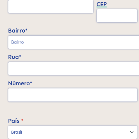
CEP
Bairro*
Rua*
Número*
País
*