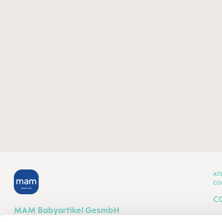
AT
CO
C
MAM Babyartikel GesmbH
T