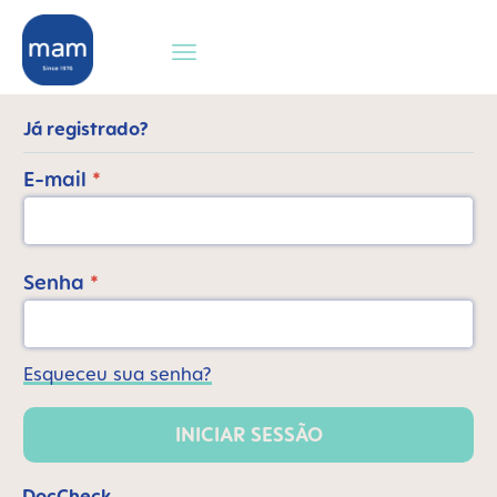
 pesquisa
Saltar para a navegação principal
Já registrado?
E-mail
*
Senha
*
Esqueceu sua senha?
INICIAR SESSÃO
DocCheck