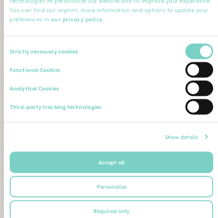
technologies to personalize our website and to improve your experience.
Minha Profissão
You can find our imprint, more information and options to update your
preferences in
our privacy policy
.
Profissão*
Especialização
Consent
Strictly necessary cookies
Selection
Nome da instituição
Comentário
Functional Cookies
Analytical Cookies
Faça o upload de sua qualificação profissional (diploma,
Third-party tracking technologies
certificado de conclusão de curso, carteira de identidade
profissional etc.)
Máximo. Tamanho do arquivo: 5 MB
Show details
Accept all
Ou envie seu comprovante de qualificação como
segue para o seguinte endereço postal ou e-mail:
Personalize
BEBE SAUDE LTDA | CNPJ 02.729.687/0001-26
Required only