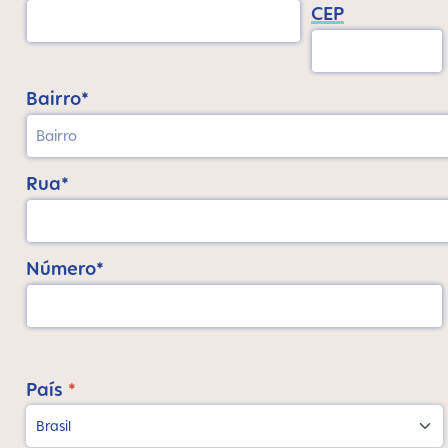
CEP
Bairro*
Rua*
Número*
País
*