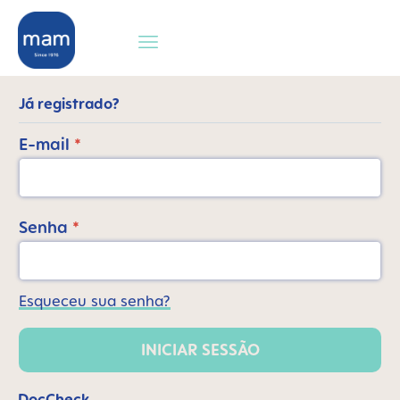
 pesquisa
Saltar para a navegação principal
Já registrado?
E-mail
*
Senha
*
Esqueceu sua senha?
INICIAR SESSÃO
DocCheck