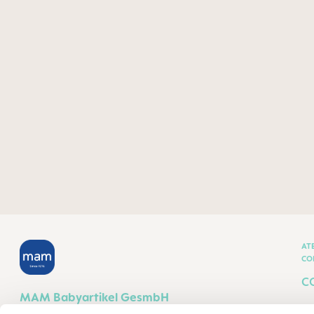
AT
CO
C
MAM Babyartikel GesmbH
T