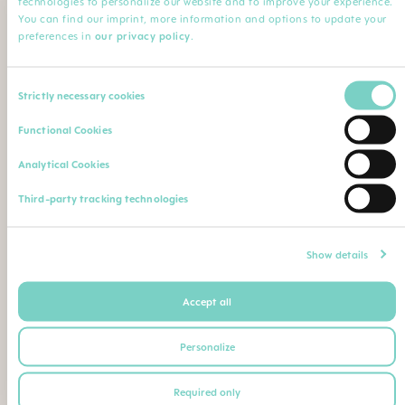
technologies to personalize our website and to improve your experience.
Minha Profissão
You can find our imprint, more information and options to update your
preferences in
our privacy policy
.
Profissão*
Especialização
Consent
Strictly necessary cookies
Selection
Nome da instituição
Comentário
Functional Cookies
Analytical Cookies
Faça o upload de sua qualificação profissional (diploma,
Third-party tracking technologies
certificado de conclusão de curso, carteira de identidade
profissional etc.)
Máximo. Tamanho do arquivo: 5 MB
Show details
Accept all
Ou envie seu comprovante de qualificação como
segue para o seguinte endereço postal ou e-mail:
Personalize
BEBE SAUDE LTDA | CNPJ 02.729.687/0001-26
Required only