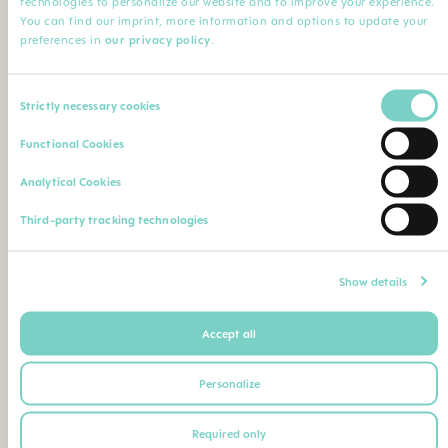
technologies to personalize our website and to improve your experience.
Minha Profissão
You can find our imprint, more information and options to update your
preferences in
our privacy policy
.
Profissão*
Especialização
Consent
Strictly necessary cookies
Selection
Nome da instituição
Comentário
Functional Cookies
Analytical Cookies
Faça o upload de sua qualificação profissional (diploma,
Third-party tracking technologies
certificado de conclusão de curso, carteira de identidade
profissional etc.)
Máximo. Tamanho do arquivo: 5 MB
Show details
Accept all
Ou envie seu comprovante de qualificação como
segue para o seguinte endereço postal ou e-mail:
Personalize
BEBE SAUDE LTDA | CNPJ 02.729.687/0001-26
Required only