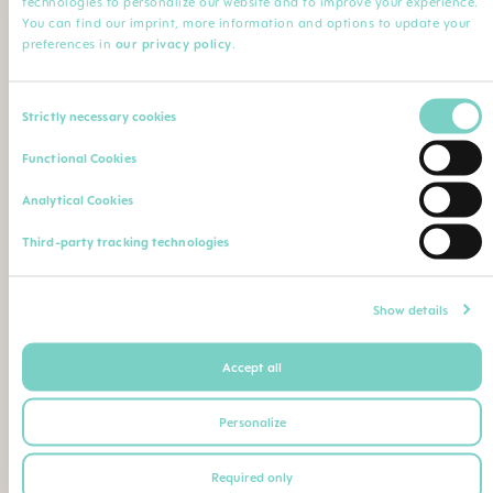
technologies to personalize our website and to improve your experience.
Minha Profissão
You can find our imprint, more information and options to update your
preferences in
our privacy policy
.
Profissão*
Especialização
Consent
Strictly necessary cookies
Selection
Nome da instituição
Comentário
Functional Cookies
Analytical Cookies
Faça o upload de sua qualificação profissional (diploma,
Third-party tracking technologies
certificado de conclusão de curso, carteira de identidade
profissional etc.)
Máximo. Tamanho do arquivo: 5 MB
Show details
Accept all
Ou envie seu comprovante de qualificação como
segue para o seguinte endereço postal ou e-mail:
Personalize
BEBE SAUDE LTDA | CNPJ 02.729.687/0001-26
Required only