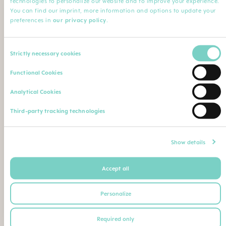
technologies to personalize our website and to improve your experience.
Minha Profissão
You can find our imprint, more information and options to update your
preferences in
our privacy policy
.
Profissão*
Especialização
Consent
Strictly necessary cookies
Selection
Nome da instituição
Comentário
Functional Cookies
Analytical Cookies
Faça o upload de sua qualificação profissional (diploma,
Third-party tracking technologies
certificado de conclusão de curso, carteira de identidade
profissional etc.)
Máximo. Tamanho do arquivo: 5 MB
Show details
Accept all
Ou envie seu comprovante de qualificação como
segue para o seguinte endereço postal ou e-mail:
Personalize
BEBE SAUDE LTDA | CNPJ 02.729.687/0001-26
Required only