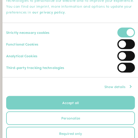
technologies to personalize our website and to improve your experience.
Minha Profissão
You can find our imprint, more information and options to update your
preferences in
our privacy policy
.
Profissão*
Especialização
Consent
Strictly necessary cookies
Selection
Nome da instituição
Comentário
Functional Cookies
Analytical Cookies
Faça o upload de sua qualificação profissional (diploma,
Third-party tracking technologies
certificado de conclusão de curso, carteira de identidade
profissional etc.)
Máximo. Tamanho do arquivo: 5 MB
Show details
Accept all
Ou envie seu comprovante de qualificação como
segue para o seguinte endereço postal ou e-mail:
Personalize
BEBE SAUDE LTDA | CNPJ 02.729.687/0001-26
Required only