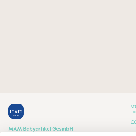
AT
CO
C
MAM Babyartikel GesmbH
T