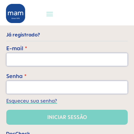
 pesquisa
Saltar para a navegação principal
Já registrado?
E-mail
*
Senha
*
Esqueceu sua senha?
INICIAR SESSÃO
DocCheck