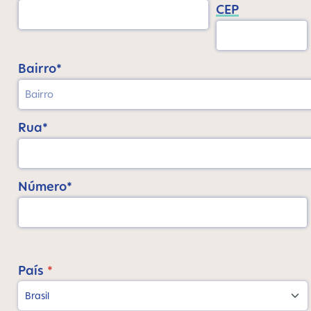
CEP
Bairro*
Rua*
Número*
País
*