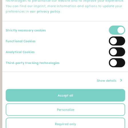
technologies to personalize our website and to improve your experience.
Minha Profissão
You can find our imprint, more information and options to update your
preferences in
our privacy policy
.
Profissão*
Especialização
Consent
Strictly necessary cookies
Selection
Nome da instituição
Comentário
Functional Cookies
Analytical Cookies
Faça o upload de sua qualificação profissional (diploma,
Third-party tracking technologies
certificado de conclusão de curso, carteira de identidade
profissional etc.)
Máximo. Tamanho do arquivo: 5 MB
Show details
Accept all
Ou envie seu comprovante de qualificação como
segue para o seguinte endereço postal ou e-mail:
Personalize
BEBE SAUDE LTDA | CNPJ 02.729.687/0001-26
Required only