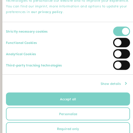
technologies to personalize our website and to improve your experience.
Minha Profissão
You can find our imprint, more information and options to update your
preferences in
our privacy policy
.
Profissão*
Especialização
Consent
Strictly necessary cookies
Selection
Nome da instituição
Comentário
Functional Cookies
Analytical Cookies
Faça o upload de sua qualificação profissional (diploma,
Third-party tracking technologies
certificado de conclusão de curso, carteira de identidade
profissional etc.)
Máximo. Tamanho do arquivo: 5 MB
Show details
Accept all
Ou envie seu comprovante de qualificação como
segue para o seguinte endereço postal ou e-mail:
Personalize
BEBE SAUDE LTDA | CNPJ 02.729.687/0001-26
Required only