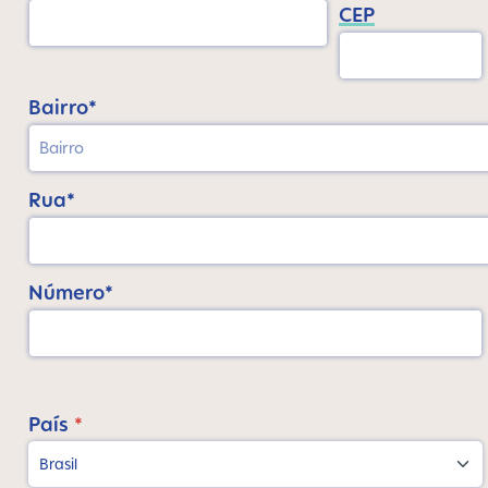
CEP
Bairro*
Rua*
Número*
País
*