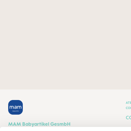
AT
CO
C
MAM Babyartikel GesmbH
T