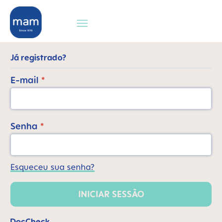
 pesquisa
Saltar para a navegação principal
Já registrado?
E-mail
*
Senha
*
Esqueceu sua senha?
INICIAR SESSÃO
DocCheck