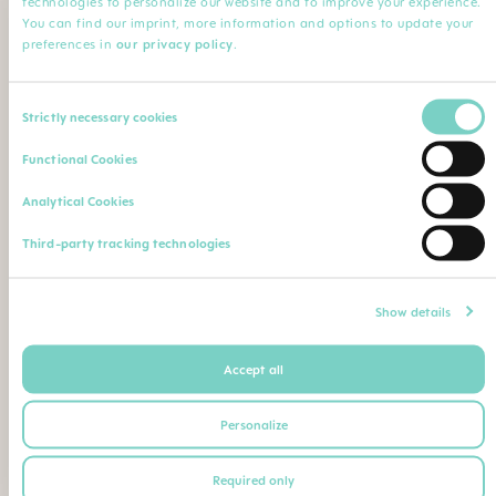
technologies to personalize our website and to improve your experience.
Minha Profissão
You can find our imprint, more information and options to update your
preferences in
our privacy policy
.
Profissão*
Especialização
Consent
Strictly necessary cookies
Selection
Nome da instituição
Comentário
Functional Cookies
Analytical Cookies
Faça o upload de sua qualificação profissional (diploma,
Third-party tracking technologies
certificado de conclusão de curso, carteira de identidade
profissional etc.)
Máximo. Tamanho do arquivo: 5 MB
Show details
Accept all
Ou envie seu comprovante de qualificação como
segue para o seguinte endereço postal ou e-mail:
Personalize
BEBE SAUDE LTDA | CNPJ 02.729.687/0001-26
Required only