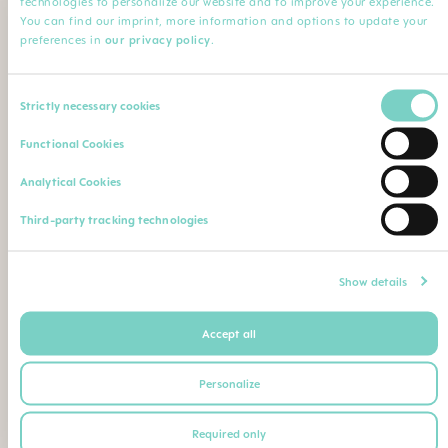
technologies to personalize our website and to improve your experience.
Minha Profissão
You can find our imprint, more information and options to update your
preferences in
our privacy policy
.
Profissão*
Especialização
Consent
Strictly necessary cookies
Selection
Nome da instituição
Comentário
Functional Cookies
Analytical Cookies
Faça o upload de sua qualificação profissional (diploma,
Third-party tracking technologies
certificado de conclusão de curso, carteira de identidade
profissional etc.)
Máximo. Tamanho do arquivo: 5 MB
Show details
Accept all
Ou envie seu comprovante de qualificação como
segue para o seguinte endereço postal ou e-mail:
Personalize
BEBE SAUDE LTDA | CNPJ 02.729.687/0001-26
Required only