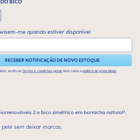
 DO BICO
Avisem-me quando estiver disponível
RECEBER NOTIFICAÇÃO DE NOVO ESTOQUE
ário, aceito os
termos e condições gerais
bem como a
política de privacidade
.
rrenováveis 2 e bico simétrico em borracha natural³.
 pele sem deixar marcas.