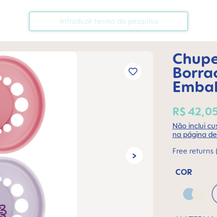
Chupe
Borra
Emba
R$ 42,0
Não inclui cu
na página de
Free returns 
COR
Blue &