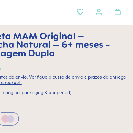
ta MAM Original –
cha Natural – 6+ meses -
lagem Dupla
5
stos de envio. Verifique o custo de envio e prazos de entrega
 checkout.
(in original packaging & unopened).
 Neutral
Pink & Lilac