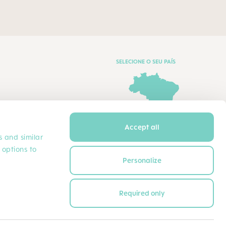
SELECIONE O SEU PAÍS
Accept all
HCP Brazil - Português
s and similar
 options to
Personalize
Required only
FORMAS DE PAGAMENTO