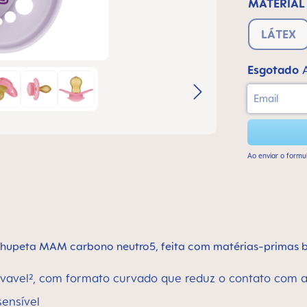
MATERIAL
LÁTEX
Esgotado
Email
Ao enviar o formul
hupeta MAM carbono neutro5, feita com matérias-primas bio
ovavel², com formato curvado que reduz o contato com a
sensível