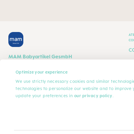
AT
CO
C
MAM Babyartikel GesmbH
T
Lorenz-Mandl-Gasse 50
C
1160 Vienna
Optimize your experience
Austria
F
We use strictly necessary cookies and similar technologie
technologies to personalize our website and to improve 
P
SIGA-NOS
update your preferences in
our privacy policy
.
T
FACEBOOK
INSTAGRAM
YOUTUBE
PINTEREST
TIKTOK
D
© 2025, MAM Babyartikel GmbH