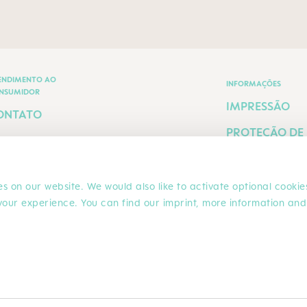
ENDIMENTO AO
INFORMAÇÕES
NSUMIDOR
IMPRESSÃO
ONTATO
PROTEÇÃO DE
ERMOS E
DADOS
ONDIÇÕES
AQ
s on our website. We would also like to activate optional cookie
your experience. You can find our imprint, more information and
OLÍTICA DE
ROCAS E
EVOLUÇÕES
COMPRAS SEGURAS