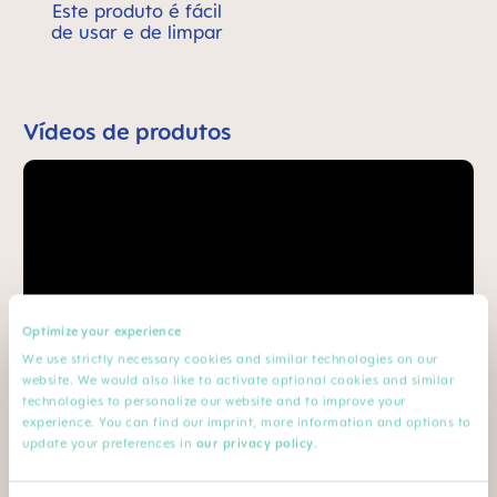
Este produto é fácil
de usar e de limpar
Vídeos de produtos
Optimize your experience
We use strictly necessary cookies and similar technologies on our
website. We would also like to activate optional cookies and similar
technologies to personalize our website and to improve your
experience. You can find our imprint, more information and options to
update your preferences in
our privacy policy
.