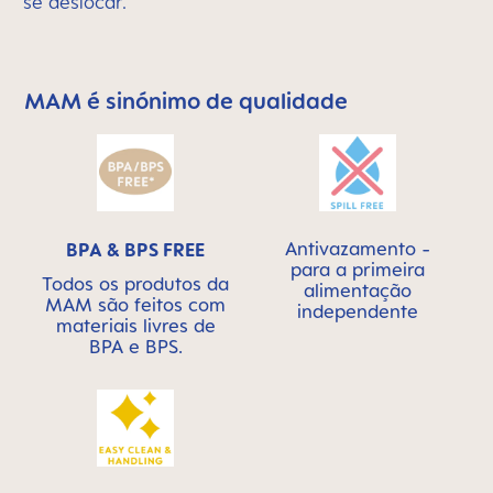
se deslocar.
MAM é sinónimo de qualidade
Skip MAM Means Quality Icon Bar
Antivazamento -
BPA & BPS FREE
para a primeira
Todos os produtos da
alimentação
MAM são feitos com
independente
materiais livres de
BPA e BPS.