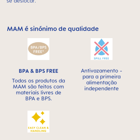
se deslocar.
MAM é sinónimo de qualidade
Skip MAM Means Quality Icon Bar
Antivazamento -
BPA & BPS FREE
para a primeira
Todos os produtos da
alimentação
MAM são feitos com
independente
materiais livres de
BPA e BPS.