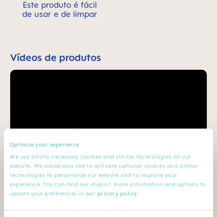
Este produto é fácil
de usar e de limpar
Vídeos de produtos
Optimize your experience
We use strictly necessary cookies and similar technologies on our
website. We would also like to activate optional cookies and similar
technologies to personalize our website and to improve your
experience. You can find our imprint, more information and options to
update your preferences in
our privacy policy
.