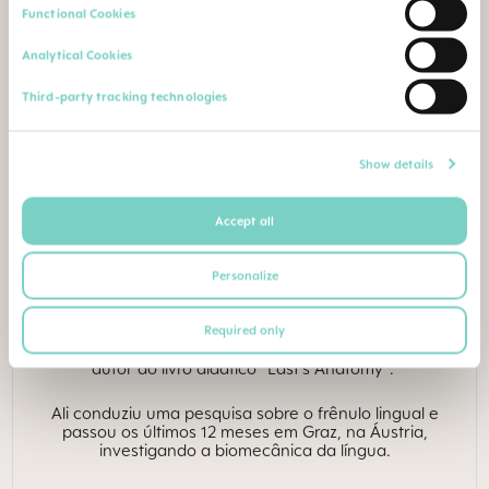
Functional Cookies
Analytical Cookies
Third-party tracking technologies
Prof. Ali Mirjalili
Show details
PROFESSOR ASSOCIADO S. ALI MIRJALILI FACULTY OF
MEDICAL HEALTH SCIENCE, UNIVERSIDADE DE AUCKLAND,
NOVA ZELÂNDIA
Accept all
ESPECIALISTA EM ANATOMIA CLÍNICA PEDIÁTRICA
Personalize
O professor Ali Mirjalili, da Universidade de Auckland,
na Nova Zelândia, é especialista em Anatomia clínica
Required only
pediátrica. Ali é o editor de seção do livro de anatomia
de Gray, famoso mundialmente. Além disso, é editor e
autor do livro didático “Last's Anatomy”.
Ali conduziu uma pesquisa sobre o frênulo lingual e
passou os últimos 12 meses em Graz, na Áustria,
investigando a biomecânica da língua.