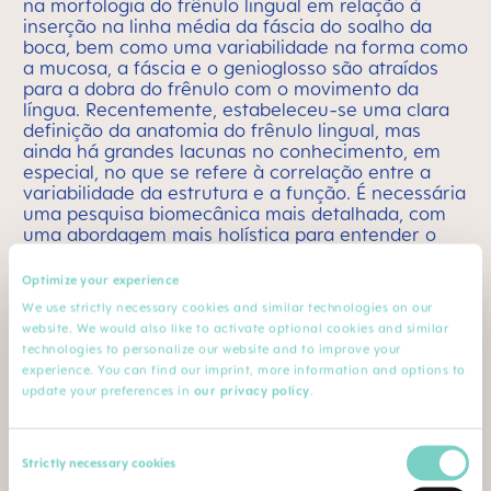
na morfologia do frênulo lingual em relação à
inserção na linha média da fáscia do soalho da
boca, bem como uma variabilidade na forma como
a mucosa, a fáscia e o genioglosso são atraídos
para a dobra do frênulo com o movimento da
língua. Recentemente, estabeleceu-se uma clara
definição da anatomia do frênulo lingual, mas
ainda há grandes lacunas no conhecimento, em
especial, no que se refere à correlação entre a
variabilidade da estrutura e a função. É necessária
uma pesquisa biomecânica mais detalhada, com
uma abordagem mais holística para entender o
possível impacto de diferentes variáveis na
anatomia oral dos bebês em relação à função da
Optimize your experience
língua específica à tarefa. Até que mais pesquisas
We use strictly necessary cookies and similar technologies on our
forneçam essas respostas, recomendo
website. We would also like to activate optional cookies and similar
enfaticamente uma abordagem clínica ponderada
technologies to personalize our website and to improve your
que envolva a exclusão de outras possíveis causas
experience. You can find our imprint, more information and options to
de dificuldades na amamentação (por exemplo,
update your preferences in
our privacy policy
.
formato do mamilo, palato ogival etc.) antes de
dar prosseguimento à intervenção cirúrgica.
Consent
Strictly necessary cookies
Selection