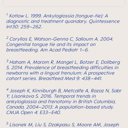
1
Kotlow L. 1999. Ankyloglossia (tongue-tie): A
diagnostic and treatment quandary. Quintessence
Int30: 259–262.
2
Coryllos E, Watson-Genna C, Salloum A. 2004.
Congenital tongue tie and its impact on
breastfeeding. Am Acad Pediatr 1–6.
3
Haham A, Marom R, Mangel L, Botzer E, Dollberg
S. 2014. Prevalence of breastfeeding difficulties in
newborns with a lingual frenulum: A prospective
cohort series. Breastfeed Med 9: 438–441.
4
Joseph K, Kinniburgh B, Metcalfe A, Razaz N, Sabr
Y, Lisonkova S. 2016. Temporal trends in
ankyloglossia and frenotomy in British Columbia,
Canada, 2004–2013: A population-based study.
CMJA Open 4: E33–E40.
5
Lisonek M, Liu S, Dzakpasu S, Moore AM, Joseph