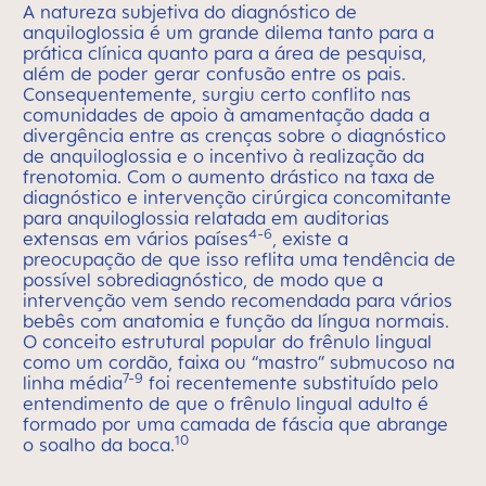
A natureza subjetiva do diagnóstico de
anquiloglossia é um grande dilema tanto para a
prática clínica quanto para a área de pesquisa,
além de poder gerar confusão entre os pais.
Consequentemente, surgiu certo conflito nas
comunidades de apoio à amamentação dada a
divergência entre as crenças sobre o diagnóstico
de anquiloglossia e o incentivo à realização da
frenotomia. Com o aumento drástico na taxa de
diagnóstico e intervenção cirúrgica concomitante
para anquiloglossia relatada em auditorias
4-6
extensas em vários países
, existe a
preocupação de que isso reflita uma tendência de
possível sobrediagnóstico, de modo que a
intervenção vem sendo recomendada para vários
bebês com anatomia e função da língua normais.
O conceito estrutural popular do frênulo lingual
como um cordão, faixa ou “mastro” submucoso na
7-9
linha média
foi recentemente substituído pelo
entendimento de que o frênulo lingual adulto é
formado por uma camada de fáscia que abrange
10
o soalho da boca.