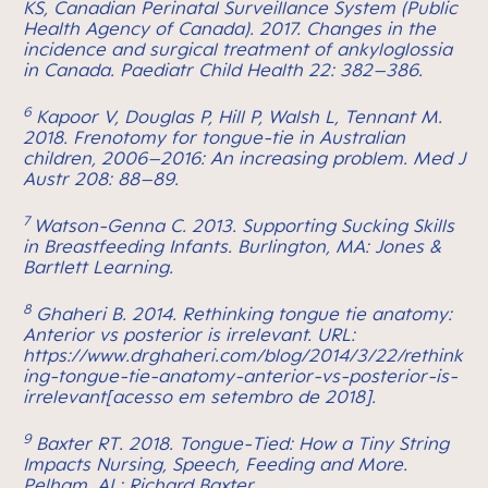
KS, Canadian Perinatal Surveillance System (Public
Health Agency of Canada). 2017. Changes in the
incidence and surgical treatment of ankyloglossia
in Canada. Paediatr Child Health 22: 382–386.
6
Kapoor V, Douglas P, Hill P, Walsh L, Tennant M.
2018. Frenotomy for tongue-tie in Australian
children, 2006–2016: An increasing problem. Med J
Austr 208: 88–89.
7
Watson-Genna C. 2013. Supporting Sucking Skills
in Breastfeeding Infants. Burlington, MA: Jones &
Bartlett Learning.
8
Ghaheri B. 2014. Rethinking tongue tie anatomy:
Anterior vs posterior is irrelevant. URL:
https://www.drghaheri.com/blog/2014/3/22/rethink
ing-tongue-tie-anatomy-anterior-vs-posterior-is-
irrelevant[acesso em setembro de 2018].
9
Baxter RT. 2018. Tongue-Tied: How a Tiny String
Impacts Nursing, Speech, Feeding and More.
Pelham, AL: Richard Baxter.