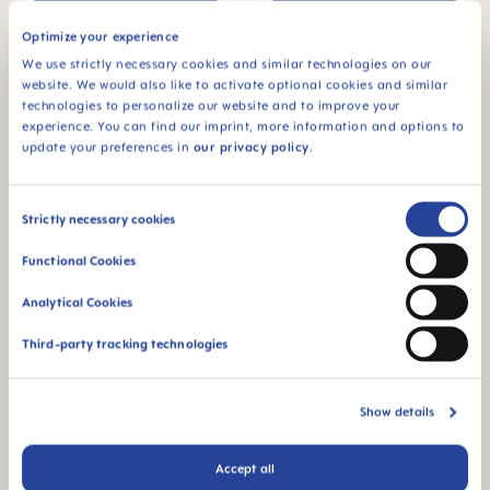
IN DEN WARENKORB
IN DEN WARENKORB
Optimize your experience
We use strictly necessary cookies and similar technologies on our
website. We would also like to activate optional cookies and similar
technologies to personalize our website and to improve your
experience. You can find our imprint, more information and options to
update your preferences in
our privacy policy
.
Consent
Strictly necessary cookies
Selection
Functional Cookies
Analytical Cookies
MAM Original Nuggi 6+
MAM Original Nuggi 0-2
Third-party tracking technologies
Monate, 2er Set
Monate, 2er Set
CHF 9.90
CHF 9.90
Show details
IN DEN WARENKORB
IN DEN WARENKORB
Accept all