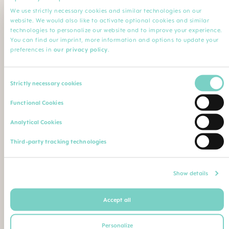
We use strictly necessary cookies and similar technologies on our
website. We would also like to activate optional cookies and similar
Name der Einrichtung
Kommentar
technologies to personalize our website and to improve your experience.
You can find our imprint, more information and options to update your
preferences in
our privacy policy
.
Upload Ihres Berufsnachweises (Diplom, Abschlusszeugnis,
Consent
Ärzteausweis, Berufsausweis etc.)
Strictly necessary cookies
Selection
Max. Dateigröße: 5 MB
Functional Cookies
Analytical Cookies
Oder senden/faxen Sie Ihren Berufsnachweis an
folgende Postadresse/Faxnummer:
Third-party tracking technologies
MAM Babyartikel GmbH
Show details
Rudolf-Diesel-Strasse 6
27383 Scheessel
Accept all
Deutschland
+49 4263 93 1720
Personalize