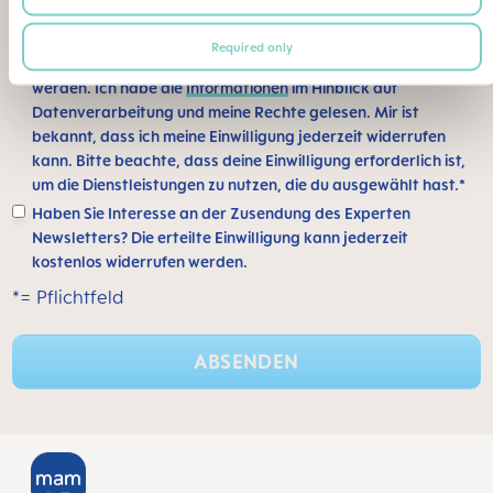
Ich bin damit einverstanden, dass meine Daten von MAM
Required only
Babyartikel GesmbH in Wien gespeichert und verarbeitet
werden. Ich habe die
Informationen
im Hinblick auf
Datenverarbeitung und meine Rechte gelesen. Mir ist
bekannt, dass ich meine Einwilligung jederzeit widerrufen
kann. Bitte beachte, dass deine Einwilligung erforderlich ist,
um die Dienstleistungen zu nutzen, die du ausgewählt hast.*
Haben Sie Interesse an der Zusendung des Experten
Newsletters? Die erteilte Einwilligung kann jederzeit
kostenlos widerrufen werden.
*= Pflichtfeld
ABSENDEN