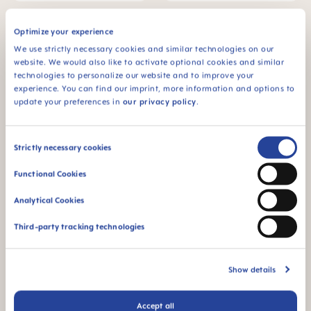
Optimize your experience
We use strictly necessary cookies and similar technologies on our
website. We would also like to activate optional cookies and similar
technologies to personalize our website and to improve your
experience. You can find our imprint, more information and options to
update your preferences in
our privacy policy
.
Consent
Strictly necessary cookies
Selection
Functional Cookies
MAM Original Schnuller 6+
MAM Original Schnuller 0-2
Monate, 2er Set
Monate, 2er Set
Analytical Cookies
8,79 €
8,79 €
Third-party tracking technologies
IN DEN WARENKORB
IN DEN WARENKORB
Show details
Accept all