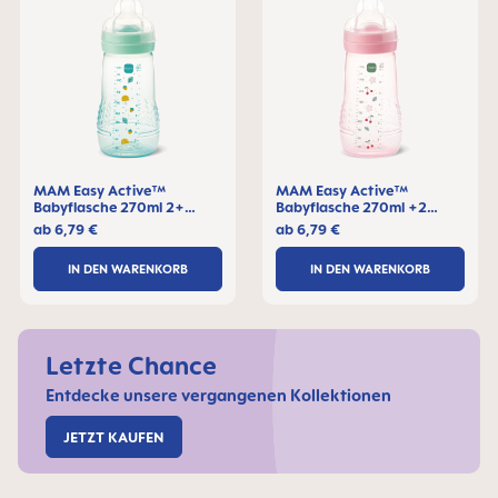
MAM Easy Active™
MAM Easy Active™
Babyflasche 270ml 2+
Babyflasche 270ml +2
Monate, 1 Stck
Monate, 1 Stck
ab
6,79 €
ab
6,79 €
IN DEN WARENKORB
IN DEN WARENKORB
Letzte Chance
Entdecke unsere vergangenen Kollektionen
JETZT KAUFEN