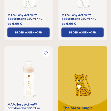
MAM Easy Active™
MAM Easy Active™
Babyflasche 330ml 4+
Babyflasche 330ml 4+
Monate, 1 Stck
Monate, 1 Stck
ab
6,99 €
ab
6,99 €
IN DEN WARENKORB
IN DEN WARENKORB
MAM Easy Active™
The MAM Jungle
Babyflasche 330ml 4+