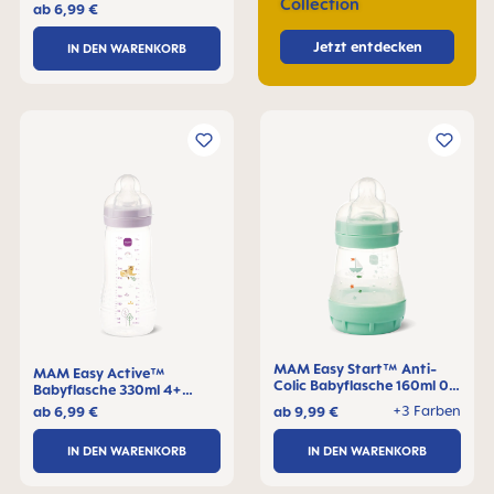
Monate, 1 Stck
Collection
ab
6,99 €
Jetzt entdecken
IN DEN WARENKORB
MAM Easy Start™ Anti-
MAM Easy Active™
Colic Babyflasche 160ml 0+
Babyflasche 330ml 4+
Monate, 1 Stck
Monate, 1 Stck
+3 Farben
ab
6,99 €
ab
9,99 €
IN DEN WARENKORB
IN DEN WARENKORB