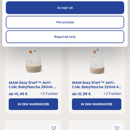
Accept all
Personalize
Required only
MAM Easy Start™ Anti-
MAM Easy Start™ Anti-
Colic Babyflasche 260ml 2+
Colic Babyflasche 320ml 4+
Monate, 1 Stck
Monate, 1 Stck
+3 Farben
+3 Farben
ab
10,49 €
ab
10,99 €
IN DEN WARENKORB
IN DEN WARENKORB