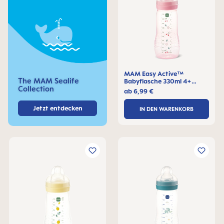
MAM Easy Active™
The MAM Sealife
Babyflasche 330ml 4+
Collection
Monate, 1 Stck
ab
6,99 €
Jetzt entdecken
IN DEN WARENKORB