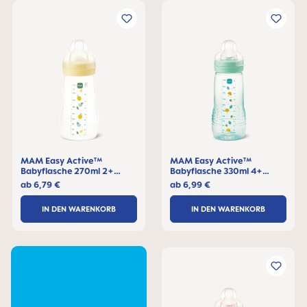
MAM Easy Active™
MAM Easy Active™
Babyflasche 270ml 2+
Babyflasche 330ml 4+
Monate, 1 Stck
Monate, 1 Stck
ab
6,79 €
ab
6,99 €
IN DEN WARENKORB
IN DEN WARENKORB