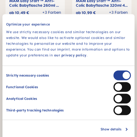
MAM Easy Start™ Anti-
MAM Easy Start™ Anti-
Colic Babyflasche 260ml 2+
Colic Babyflasche 320ml 4+
Monate, 1 Stck
Monate, 1 Stck
+3 Farben
+3 Farben
ab
10,49 €
ab
10,99 €
IN DEN WARENKORB
IN DEN WARENKORB
Optimize your experience
We use strictly necessary cookies and similar technologies on our
website. We would also like to activate optional cookies and similar
technologies to personalize our website and to improve your
experience. You can find our imprint, more information and options to
update your preferences in
our privacy policy
.
Consent
Strictly necessary cookies
Selection
Functional Cookies
Analytical Cookies
Third-party tracking technologies
MAM Easy Start™ Anti-
MAM Easy Start™ Anti-
Colic Babyflasche 160ml 0+
Colic Babyflasche 130ml 0+
Monate, 1 Stck
Monate, 1 Stck
+3 Farben
+3 Farben
ab
9,99 €
ab
9,99 €
Show details
IN DEN WARENKORB
IN DEN WARENKORB