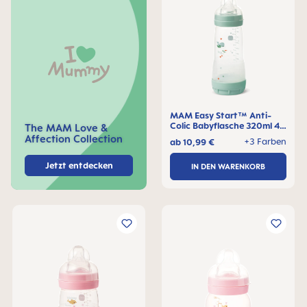
MAM Easy Start™ Anti-
Colic Babyflasche 320ml 4+
The MAM Love &
Monate, 1 Stck
Affection Collection
+3 Farben
ab
10,99 €
Jetzt entdecken
IN DEN WARENKORB