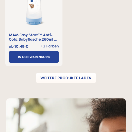
MAM Easy Start™ Anti-
Colic Babyflasche 260ml 2+
Monate, 1 Stck
+3 Farben
ab
10,49 €
IN DEN WARENKORB
WEITERE PRODUKTE LADEN
MAM-Teaser überspringen