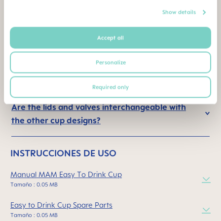
Show details
How long does the silicone valve last? When
Accept all
should I replace the silicone valve?
Personalize
What if my child chews on the silicone valve?
Required only
Are the lids and valves interchangeable with
the other cup designs?
INSTRUCCIONES DE USO
Manual MAM Easy To Drink Cup
Tamaño : 0.05 MB
Easy to Drink Cup Spare Parts
Tamaño : 0.05 MB