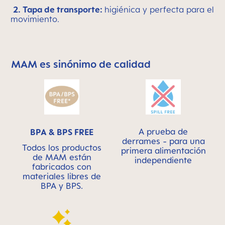
2. Tapa de transporte:
higiénica y perfecta para el
movimiento.
MAM es sinónimo de calidad
Skip MAM Means Quality Icon Bar
A prueba de
BPA & BPS FREE
derrames - para una
Todos los productos
primera alimentación
de MAM están
independiente
fabricados con
materiales libres de
BPA y BPS.