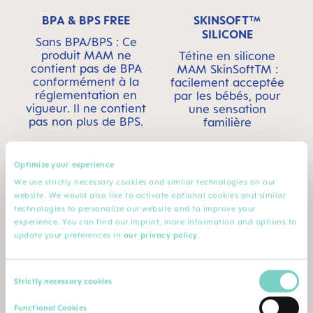
BPA & BPS FREE
SKINSOFT™
SILICONE
Sans BPA/BPS : Ce
produit MAM ne
Tétine en silicone
contient pas de BPA
MAM SkinSoftTM :
conformément à la
facilement acceptée
réglementation en
par les bébés, pour
vigueur. Il ne contient
une sensation
pas non plus de BPS.
familière
Optimize your experience
We use strictly necessary cookies and similar technologies on our
website. We would also like to activate optional cookies and similar
technologies to personalize our website and to improve your
Pour les bébés de 3 à
STERILIZING &
experience. You can find our imprint, more information and options to
12 mois
CARRY BOX
update your preferences in
our privacy policy
.
Produit fourni dans
une boîte de
Consent
Strictly necessary cookies
transport et de
Selection
stérilisation pratique :
Functional Cookies
stérilisation au