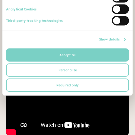
micro-ondes simple
Analytical Cookies
et ultra rapide
Third-party tracking technologies
Vidéos produits
Show details
Accept all
Personalize
Required only