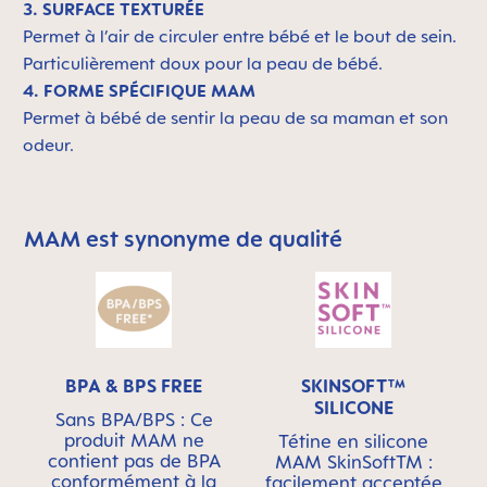
3. SURFACE TEXTURÉE
Permet à l’air de circuler entre bébé et le bout de sein.
Particulièrement doux pour la peau de bébé.
4. FORME SPÉCIFIQUE MAM
Permet à bébé de sentir la peau de sa maman et son
odeur.
MAM est synonyme de qualité
Skip MAM Means Quality Icon Bar
BPA & BPS FREE
SKINSOFT™
SILICONE
Sans BPA/BPS : Ce
produit MAM ne
Tétine en silicone
contient pas de BPA
MAM SkinSoftTM :
conformément à la
facilement acceptée