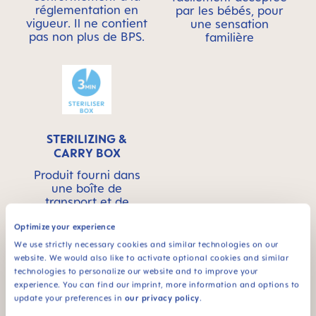
réglementation en
par les bébés, pour
vigueur. Il ne contient
une sensation
pas non plus de BPS.
familière
STERILIZING &
CARRY BOX
Produit fourni dans
une boîte de
transport et de
stérilisation pratique :
stérilisation au
Optimize your experience
micro-ondes simple
We use strictly necessary cookies and similar technologies on our
et ultra rapide
website. We would also like to activate optional cookies and similar
technologies to personalize our website and to improve your
experience. You can find our imprint, more information and options to
update your preferences in
our privacy policy
.