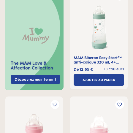
MAM Biberon Easy Start™
anti-colique 320 ml, 4+
The MAM Love &
mois, Lot de 1
Affection Collection
+3 couleurs
De
12,65 €
Découvrez maintenant
AJOUTER AU PANIER