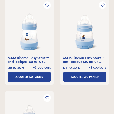
MAM Biberon Easy Start™
MAM Biberon Easy Start™
anti-colique 160 ml, 0+
anti-colique 130 ml, 0+
mois, Lot de 1
mois, Lot de 1
+3 couleurs
+3 couleurs
De
10,30 €
De
10,30 €
AJOUTER AU PANIER
AJOUTER AU PANIER