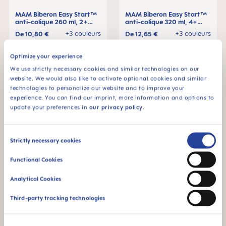
MAM Biberon Easy Start™
MAM Biberon Easy Start™
anti-colique 260 ml, 2+
anti-colique 320 ml, 4+
mois, Lot de 1
mois, Lot de 1
+3 couleurs
+3 couleurs
De
10,80 €
De
12,65 €
AJOUTER AU PANIER
AJOUTER AU PANIER
Optimize your experience
We use strictly necessary cookies and similar technologies on our
website. We would also like to activate optional cookies and similar
technologies to personalize our website and to improve your
experience. You can find our imprint, more information and options to
update your preferences in
our privacy policy
.
Consent
Strictly necessary cookies
Selection
Functional Cookies
Analytical Cookies
MAM Biberon Easy Start™
MAM Biberon Easy Start™
Third-party tracking technologies
anti-colique 160 ml, 0+
anti-colique 130 ml, 0+
mois, Lot de 1
mois, Lot de 1
+3 couleurs
+3 couleurs
De
10,30 €
De
10,30 €