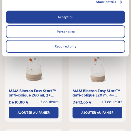
Show details
AJOUTER AU PANIER
AJOUTER AU PANIER
Accept all
Personalize
Required only
MAM Biberon Easy Start™
MAM Biberon Easy Start™
anti-colique 260 ml, 2+
anti-colique 320 ml, 4+
mois, Lot de 1
mois, Lot de 1
+3 couleurs
+3 couleurs
De
10,80 €
De
12,65 €
AJOUTER AU PANIER
AJOUTER AU PANIER