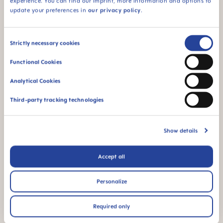
experience. You can find our imprint, more information and options to
update your preferences in
our privacy policy
.
Consent
FAQ
Strictly necessary cookies
Selection
Functional Cookies
Quelques conseils pour conserver le lait
Analytical Cookies
maternel?
Third-party tracking technologies
Quelles sont les meilleures conditions de
conservation du lait maternel extrait?
Show details
Accept all
MODE D'EMPLOI
Personalize
Manual MAM Storage Solution
Size: 0.06 MB
Required only
AUTRES QUESTIONS ?