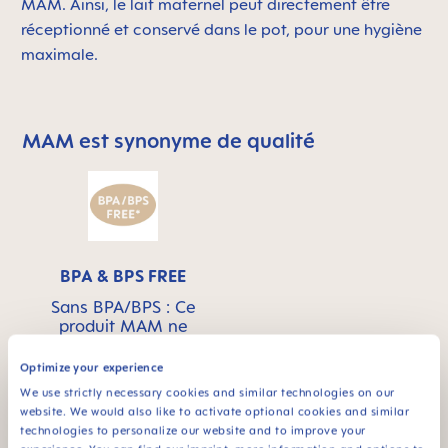
MAM. Ainsi, le lait maternel peut directement être
réceptionné et conservé dans le pot, pour une hygiène
maximale.
MAM est synonyme de qualité
Skip MAM Means Quality Icon Bar
BPA & BPS FREE
Sans BPA/BPS : Ce
produit MAM ne
contient pas de BPA
conformément à la
Optimize your experience
réglementation en
We use strictly necessary cookies and similar technologies on our
vigueur. Il ne contient
website. We would also like to activate optional cookies and similar
pas non plus de BPS.
technologies to personalize our website and to improve your