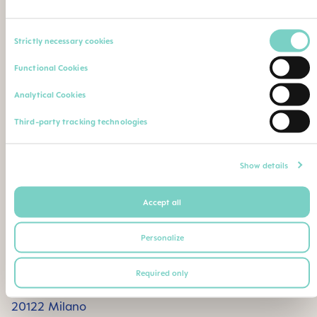
Specializzazione
Nome dell'istituto
Consent
Strictly necessary cookies
Selection
Functional Cookies
Commento
Analytical Cookies
Third-party tracking technologies
Carichi sul sito una copia del suo titolo di studio (diploma di
laurea, certificato di idoneità professionale, ecc.)
Dimensione massima del file: 3mb
Show details
Accept all
Oppure invii il suo titolo di studio per posta o via fax
al seguente indirizzo postale/numero di fax:
Personalize
BAMED Baby Italia S.r.l.
Required only
Viale Luigi Majno 31
20122 Milano