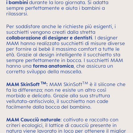
i bambini
durante la loro giornata. Si adatta
sempre perfettamente e aiuta i bambini a
rilassarsi.
Per soddisfare anche le richieste più esigenti, i
succhietti vengono creati dalla stretta
collaborazione di designer e dentisti
. I designer
MAM hanno realizzato succhietti di misure diverse
per fornire ai bebè il massimo comfort a tutte le
età. Grazie al design intelligente il succhietto sta
sempre perfettamente in bocca. I succhietti MAM
hanno una
forma anatomica
, che assicura un
corretto sviluppo della mascella.
TM
TM
MAM SkinSoft
:
MAM SkinSoft
è il silicone che
fa la differenza; non ne esiste un altro così
morbido e delicato. Grazie alla sua struttura
vellutata-antiscivolo, il succhietto non cade
facilmente dalla bocca del bambino.
MAM Caucciù naturale
: coltivato e raccolto con
criteri ecologici, il lattice di caucciù presente in
natura viene lavorato in loco per ottenere il miglior