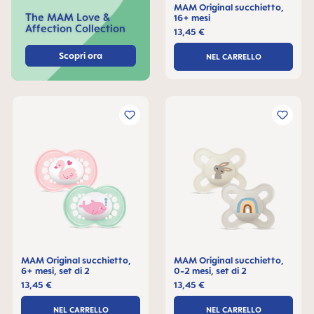
MAM Original succhietto,
The MAM Love &
16+ mesi
Affection Collection
13,45 €
Scopri ora
NEL CARRELLO
MAM Original succhietto,
MAM Original succhietto,
6+ mesi, set di 2
0-2 mesi, set di 2
13,45 €
13,45 €
NEL CARRELLO
NEL CARRELLO