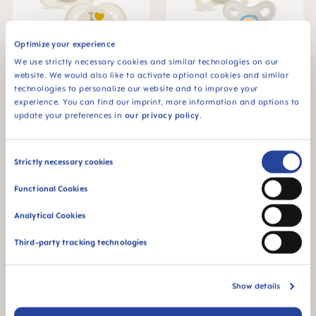
Optimize your experience
We use strictly necessary cookies and similar technologies on our
website. We would also like to activate optional cookies and similar
MAM Original succhietto,
MAM Original succhietto,
6+ mesi, set di 2
0-2 mesi, set di 2
technologies to personalize our website and to improve your
13,45 €
13,45 €
experience. You can find our imprint, more information and options to
update your preferences in
our privacy policy
.
NEL CARRELLO
NEL CARRELLO
Consent
Strictly necessary cookies
Selection
Functional Cookies
Analytical Cookies
Third-party tracking technologies
Show details