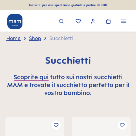
nuto principale
Iscriviti per una spedizione gratuita a partire da €30
Home
Shop
Succhietti
Succhietti
Scoprite qui
tutto sui nostri succhietti
MAM e trovate il succhietto perfetto per il
vostro bambino.