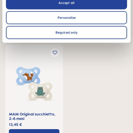
Accept all
MAM Original succhietto,
MAM Original succhietto,
0-2 mesi, set di 2
2-6 mesi
13,45 €
13,45 €
Personalize
NEL CARRELLO
NEL CARRELLO
Required only
MAM Original succhietto,
2-6 mesi
13,45 €