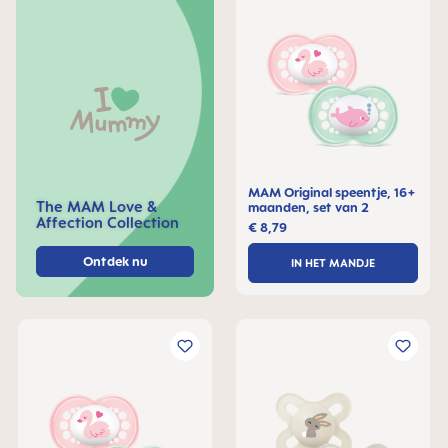
MAM Original speentje, 16+
The MAM Love &
maanden, set van 2
Affection Collection
€ 8,79
Ontdek nu
IN HET MANDJE