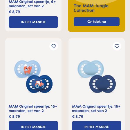
MAM Original speentje, 6+
The MAM Jungle
maanden, set van 2
Collection
€ 8,79
Ontdek nu
IN HET MANDJE
MAM Original speentje, 16+
MAM Original speentje, 16+
maanden, set van 2
maanden, set van 2
€ 8,79
€ 8,79
IN HET MANDJE
IN HET MANDJE