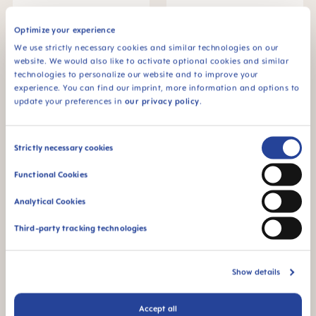
MAM Original speentje, 0-2
MAM Original speentje, 2-6
maanden, set van 2
maanden, set van 2
Optimize your experience
€ 8,79
€ 8,79
We use strictly necessary cookies and similar technologies on our
website. We would also like to activate optional cookies and similar
IN HET MANDJE
IN HET MANDJE
technologies to personalize our website and to improve your
experience. You can find our imprint, more information and options to
update your preferences in
our privacy policy
.
Consent
Strictly necessary cookies
Selection
Functional Cookies
Analytical Cookies
Third-party tracking technologies
MAM Original speentje, 2-6
MAM Original speentje, 2-6
Show details
maanden, set van 2
maanden, set van 2
€ 8,79
€ 8,79
Accept all