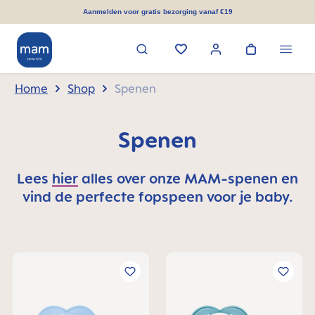
hoofdinhoud
Aanmelden voor gratis bezorging vanaf €19
Home
Shop
Spenen
Spenen
Lees
hier
alles over onze MAM-spenen en
vind de perfecte fopspeen voor je baby.