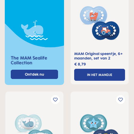
MAM Original speentje, 6+
The MAM Sealife
maanden, set van 2
Collection
€ 8,79
Ontdek nu
IN HET MANDJE