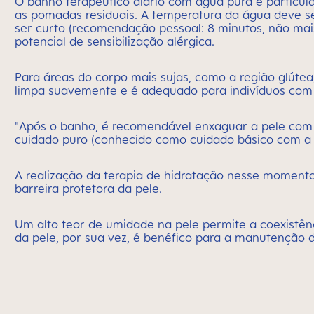
O banho terapêutico diário com água pura é particul
as pomadas residuais. A temperatura da água deve s
ser curto (recomendação pessoal: 8 minutos, não mais
potencial de sensibilização alérgica.
Para áreas do corpo mais sujas, como a região glútea
limpa suavemente e é adequado para indivíduos com p
"Após o banho, é recomendável enxaguar a pele com 
cuidado puro (conhecido como cuidado básico com a p
A realização da terapia de hidratação nesse momento 
barreira protetora da pele.
Um alto teor de umidade na pele permite a coexistê
da pele, por sua vez, é benéfico para a manutenção da