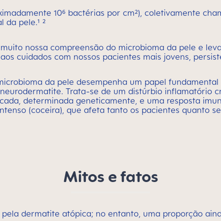
oximadamente 10⁶ bactérias por cm²), coletivamente cha
 da pele.¹ ²
 muito nossa compreensão do microbioma da pele e leva
 aos cuidados com nossos pacientes mais jovens, persist
 microbioma da pele desempenha um papel fundamental 
eurodermatite. Trata-se de um distúrbio inflamatório cr
udicada, determinada geneticamente, e uma resposta im
tenso (coceira), que afeta tanto os pacientes quanto se
Mitos e fatos
ela dermatite atópica; no entanto, uma proporção aind