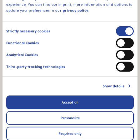
3. DESIGN MAM
experience. You can find our imprint, more information and options to
update your preferences in
our privacy policy
.
Formato intuitivo para os dedos - tamanho
flexível.
Consent
Strictly necessary cookies
Selection
Atraente para bebês - distrai sobre a dentição.
Functional Cookies
Analytical Cookies
Third-party tracking technologies
MAM é sinónimo de qualidade
Skip MAM Means Quality Icon Bar
Show details
Accept all
Personalize
A partir de 0 meses
Required only