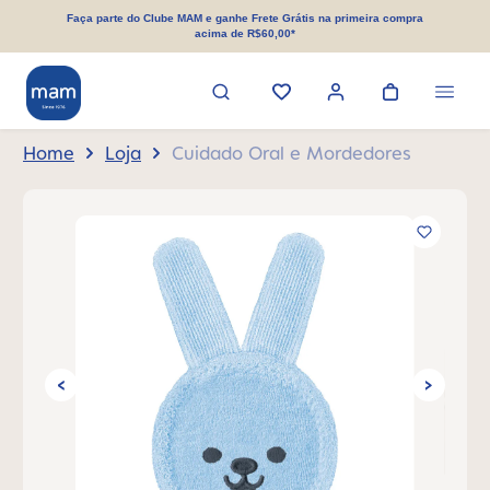
eúdo principal
Faça parte do Clube MAM e ganhe Frete Grátis na primeira compra
acima de R$60,00*
Home
Loja
Cuidado Oral e Mordedores
Ignorar galeria de imagens