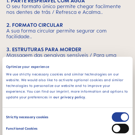
1. PARTE RESFRIÁVEL COM ÁGUA
O seu formato único permite chegar facilmente
nos dentes de trás / Refresca e Acalma..
2. FORMATO CIRCULAR
A sua forma circular permite segurar com
facilidade..
3. ESTRUTURAS PARA MORDER
Massagem das gengivas sensíveis / Para uma
variedade de sensações ao morder..
Optimize your experience
We use strictly necessary cookies and similar technologies on our
website. We would also like to activate optional cookies and similar
technologies to personalize our website and to improve your
MAM é sinónimo de qualidade
Skip MAM Means Quality Icon Bar
experience. You can find our imprint, more information and options to
update your preferences in
our privacy policy
.
Consent
Strictly necessary cookies
Selection
A partir de 4 meses
BPA & BPS FREE
Functional Cookies