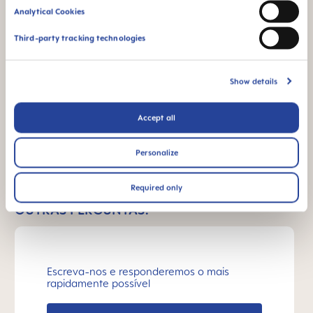
Todos os produtos da
Analytical Cookies
MAM são feitos com
materiais livres de
Third-party tracking technologies
BPA e BPS.
Show details
Accept all
FAQ
Personalize
Porquê eliminar o BPA e o BPS?
Required only
OUTRAS PERGUNTAS?
Escreva-nos e responderemos o mais
rapidamente possível