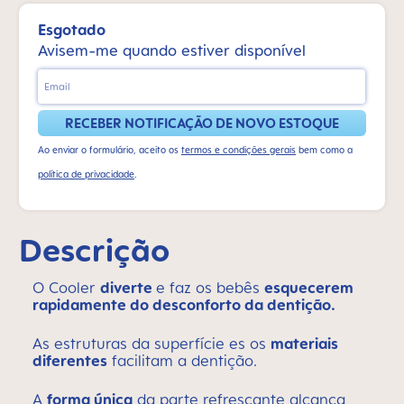
Esgotado
Avisem-me quando estiver disponível
Email
RECEBER NOTIFICAÇÃO DE NOVO ESTOQUE
Ao enviar o formulário, aceito os
termos e condições gerais
bem como a
política de privacidade
.
Descrição
O Cooler
diverte
e faz os bebês
esquecerem
rapidamente do desconforto da dentição.
As estruturas da superfície es os
materiais
diferentes
facilitam a
dentição.
A
forma única
da parte refrescante alcan
ça