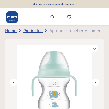
in content
50 años de experiencia de confianza
Home
Productos
Aprender a beber y comer
Skip image gallery