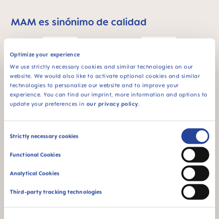
MAM es sinónimo de calidad
Skip MAM Means Quality Icon Bar
Optimize your experience
We use strictly necessary cookies and similar technologies on our
website. We would also like to activate optional cookies and similar
technologies to personalize our website and to improve your
Para bebés de 6
BPA & BPS FREE
experience. You can find our imprint, more information and options to
meses
Todos los productos
update your preferences in
our privacy policy
.
MAM están
fabricados con
materiales libres de
Consent
Strictly necessary cookies
BPA y BPS.
Selection
Functional Cookies
Analytical Cookies
Third-party tracking technologies
FAQ