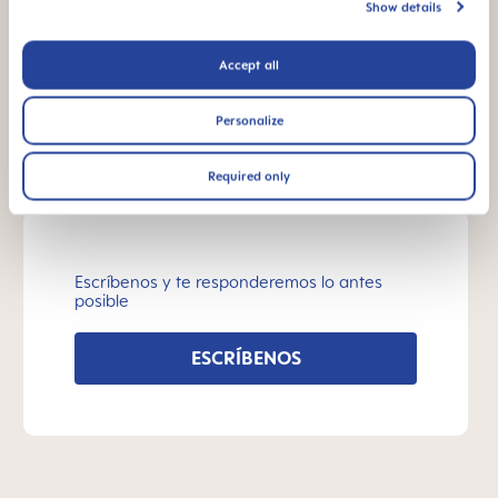
When does baby switch over from the bottle
Show details
to the drinking cup?
Accept all
Why BPA and BPS-free?
Personalize
Required only
¿OTRAS PREGUNTAS?
Escríbenos y te responderemos lo antes
posible
ESCRÍBENOS