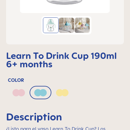
Learn To Drink Cup 190ml
6+ months
COLOR
Blush
Sage
Sunlight
Description
¿Listo para el vaso Learn To Drink Cup? Los