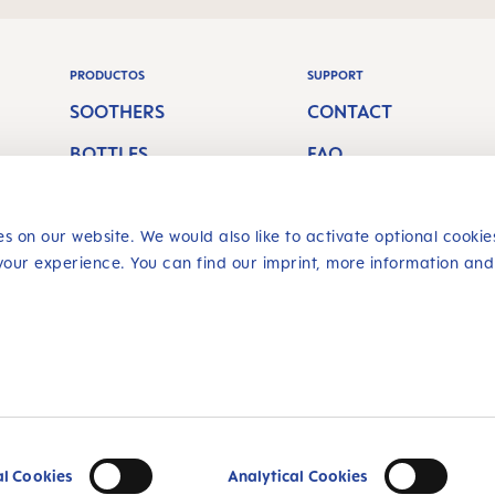
PRODUCTOS
SUPPORT
SOOTHERS
CONTACT
BOTTLES
FAQ
BREASTFEEDING
ORAL CARE
s on our website. We would also like to activate optional cookie
H
your experience. You can find our imprint, more information and
COMPRAS SEGURAS
 envío
y los
¡Múltiples
contrario.
al Cookies
Analytical Cookies