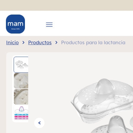
 búsqueda
Saltar a la navegación principal
Inicio
Productos
Productos para la lactancia
Omitir galería de imágenes