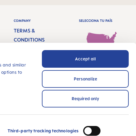
COMPANY
SELECCIONA TU PAÍS
TERMS &
CONDITIONS
IMPRINT
Accept all
PRIVACY
USA (ES) - Español
s and similar
 options to
ACCESSIBILITY
Personalize
STATEMENT
INNOVATE WITH US
Required only
MÉTODOS DE PAGO
 premios y certificado!
Third-party tracking technologies