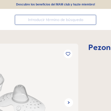
Descubre los beneficios del MAM club y hazte miembro!
Pezone