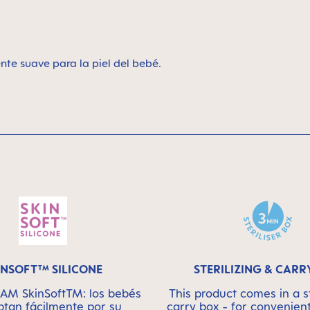
ente suave para la piel del bebé.
INSOFT™ SILICONE
STERILIZING & CARR
MAM SkinSoftTM: los bebés
This product comes in a st
ptan fácilmente por su
carry box - for convenien