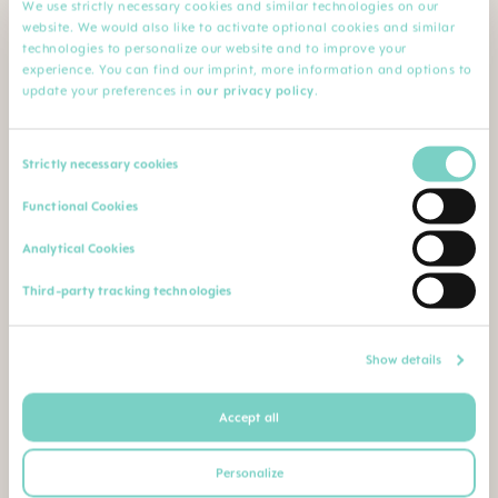
We use strictly necessary cookies and similar technologies on our
faire valoir son droit à la garantie des accessoires
website. We would also like to activate optional cookies and similar
auprès du fabricant pour le produit remplacé ou la
technologies to personalize our website and to improve your
pièce réparée.
experience. You can find our imprint, more information and options to
update your preferences in
our privacy policy
.
(3) Garantie légale
Le fournisseur est tenu d’offrir une garantie légale
pour les produits défectueux dans le cas des
Consent
produits spécifiés dans l’annexe 1 du décret
Strictly necessary cookies
gouvernemental hongrois 151/2003 (IX. 22.) sur la
Selection
garantie légale obligatoire pour certains biens de
Functional Cookies
consommation durables.
Analytical Cookies
Les droits du client en matière de garantie et de
Third-party tracking technologies
délais sont régis par le règlement du décret
19/2014 (IV. 29.) NGM concernant les règles de
procédure applicables au traitement des
demandes de garantie pour des marchandises
Show details
vendues en vertu d’un contrat entre un client et
une entreprise.
Accept all
Dans quels cas le fournisseur est-il exempté de son
obligation de garantie ?
Personalize
Le
fournisseur
n’est libéré de son obligation de