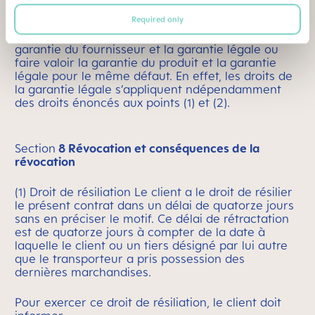
garantie légale que s’il peut prouver que la cause
Required only
du défaut est apparue après l’exécution du contrat.
Le client ne peut pas à la fois faire valoir la
garantie du fournisseur et la garantie légale ou
faire valoir la garantie du produit et la garantie
légale pour le même défaut. En effet, les droits de
la garantie légale s’appliquent ndépendamment
des droits énoncés aux points (1) et (2).
Section
8 Révocation et conséquences de la
révocation
(1) Droit de résiliation Le client a le droit de résilier
le présent contrat dans un délai de quatorze jours
sans en préciser le motif. Ce délai de rétractation
est de quatorze jours à compter de la date à
laquelle le client ou un tiers désigné par lui autre
que le transporteur a pris possession des
dernières marchandises.
Pour exercer ce droit de résiliation, le client doit