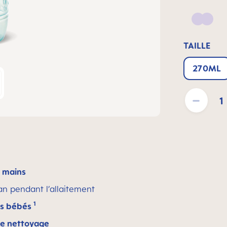
Lilac
TAILLE
270ML
Quantité de pro
s mains
n pendant l’allaitement
1
es bébés
 le nettoyage