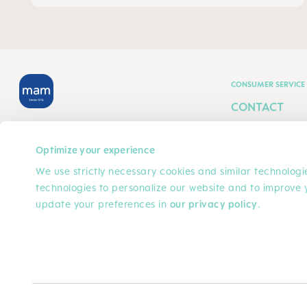
CONSUMER SERVICE
CONTACT
MAM Babyartikel GesmbH
CONDITIONS
Lorenz-Mandl-Gasse 50
Optimize your experience
GÉNÉRALES
1160 Vienna
We use strictly necessary cookies and similar technologie
Austria
FRAIS DE POR
technologies to personalize our website and to improve 
update your preferences in
our privacy policy
.
RETOURS
NOUS SUIVRE
FACEBOOK
INSTAGRAM
YOUTUBE
© 2025, MAM Babyartikel GmbH
Tous les prix sont hors TVA plus
, frais d'expédition
et
Consent