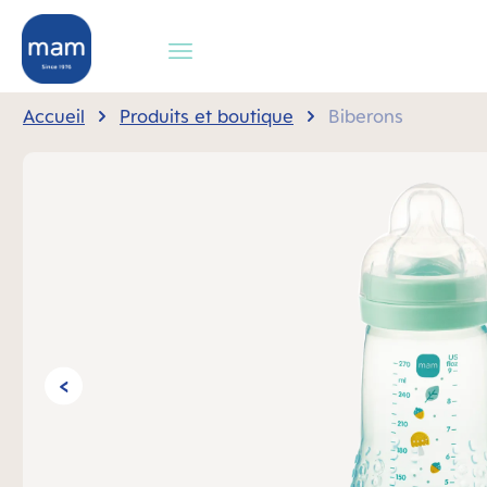
recherche
Passer à la navigation principale
Accueil
Produits et boutique
Biberons
Ignorer la galerie d'images