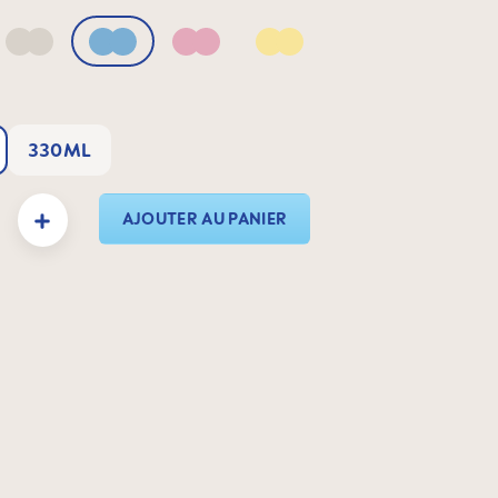
Neutral
Blue
Pink
Yellow
330ML
duit : Entrez la quantité souhaitée ou utilisez les boutons pour augmenter ou dimin
AJOUTER AU PANIER