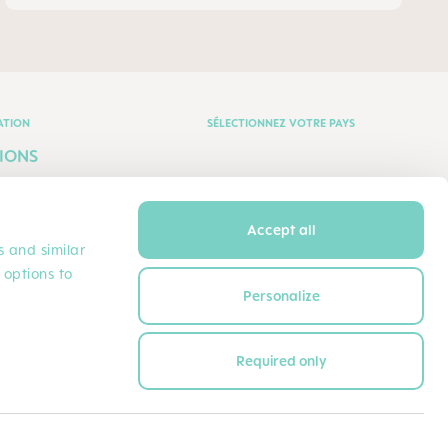
ATION
SÉLECTIONNEZ VOTRE PAYS
IONS
LES
IQUE DE
Accept all
s and similar
DENTIALITÉ
HCP Suisse (FR) - Français
 options to
VATE WITH US
Personalize
Required only
MOYENS DE PAIEMENT