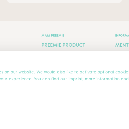
MAM PREEMIE
INFORM
PREEMIE PRODUCT
MENT
TRAINING SHEET
LÉGA
PREEMIE
POLIT
s on our website. We would also like to activate optional cookie
INSTRUCTIONS
CONFI
T
your experience. You can find our imprint, more information and
INNO
ACHAT SÉCURISÉ
 éventuels frais