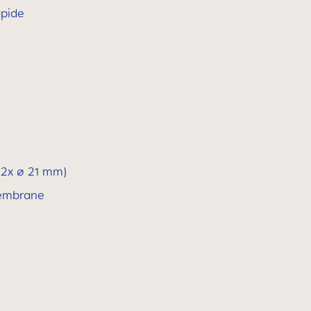
apide
 2x ∅ 21 mm)
membrane