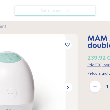
ment
MAM M
doubl
239.92 
Prix TTC, hors
Retours gratu
Quantité de pro