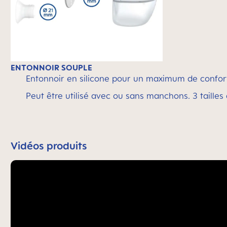
ENTONNOIR SOUPLE
Entonnoir en silicone pour un maximum de confor
Peut être utilisé avec ou sans manchons. 3 tailles 
Vidéos produits