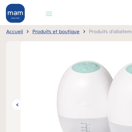
recherche
Passer à la navigation principale
Accueil
Produits et boutique
Produits d’allaite
Ignorer la galerie d'images