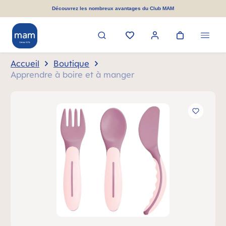
tenu principal
Découvrez les nombreux avantages du Club MAM
Accueil
Boutique
Apprendre à boire et à manger
Ignorer la galerie d'images