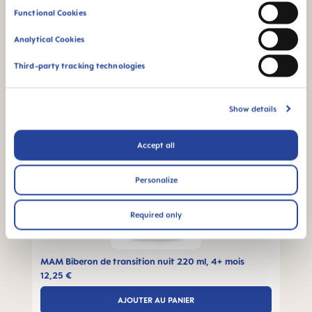
Les produits MAM recommandés pour vous
Functional Cookies
Analytical Cookies
Third-party tracking technologies
Ignorer la galerie de produits
Show details
Accept all
Personalize
Required only
MAM Biberon de transition nuit 220 ml, 4+ mois
12,25 €
AJOUTER AU PANIER