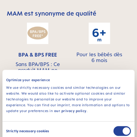
MAM est synonyme de qualité
Skip MAM Means Quality Icon Bar
Pour les bébés dès
BPA & BPS FREE
6 mois
Sans BPA/BPS : Ce
produit MAM ne
contient pas de BPA
Optimize your experience
conformément à la
réglementation en
We use strictly necessary cookies and similar technologies on our
vigueur. Il ne contient
website. We would also like to activate optional cookies and similar
pas non plus de BPS.
technologies to personalize our website and to improve your
experience. You can find our imprint, more information and options to
update your preferences in
our privacy policy
.
Consent
Strictly necessary cookies
Selection