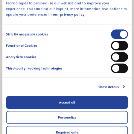
technologies to personalize our website and to improve your
Pour les bébés dès
BPA & BPS FREE
experience. You can find our imprint, more information and options to
6 mois
update your preferences in
our privacy policy
.
Sans BPA/BPS : Ce
produit MAM ne
contient pas de BPA
Consent
Strictly necessary cookies
conformément à la
Selection
réglementation en
Functional Cookies
vigueur. Il ne contient
pas non plus de BPS.
Analytical Cookies
Third-party tracking technologies
FAQ
Show details
When does baby switch over from the bottle
Accept all
to the drinking cup?
Personalize
Pourquoi sans BPA et BPS ?
Required only