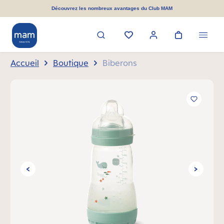
tenu principal
Découvrez les nombreux avantages du Club MAM
Accueil
Boutique
Biberons
Ignorer la galerie d'images