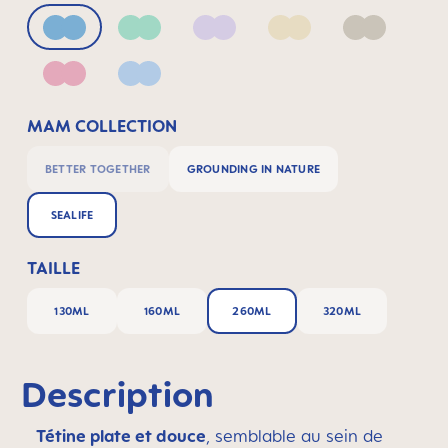
Blue
Green
Lilac
Linen
Neutral
Pink
Powder Blue
MAM COLLECTION
BETTER TOGETHER
GROUNDING IN NATURE
SEALIFE
TAILLE
130ML
160ML
260ML
320ML
Description
Tétine plate et douce
, semblable au sein de