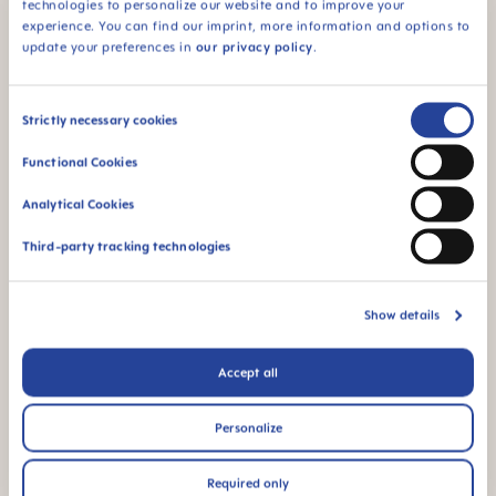
technologies to personalize our website and to improve your
Fonction unique
Pour les bébés dès
experience. You can find our imprint, more information and options to
d’auto-stérilisation :
2 mois
update your preferences in
our privacy policy
.
stérilisation au
micro-ondes simple
et ultra rapide
Consent
Strictly necessary cookies
Selection
Functional Cookies
Analytical Cookies
Third-party tracking technologies
Débit 2 : idéal pour le
Produit fabriqué en
lait maternel et le lait
Europe
infantile
Show details
Accept all
FAQ
Personalize
Required only
Quelle est la fréquence de remplacement