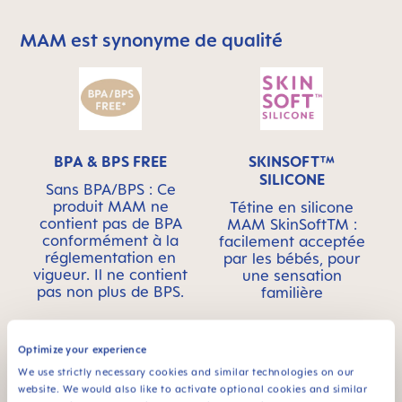
MAM est synonyme de qualité
Skip MAM Means Quality Icon Bar
BPA & BPS FREE
SKINSOFT™
SILICONE
Sans BPA/BPS : Ce
produit MAM ne
Tétine en silicone
contient pas de BPA
MAM SkinSoftTM :
conformément à la
facilement acceptée
réglementation en
par les bébés, pour
vigueur. Il ne contient
une sensation
pas non plus de BPS.
familière
Optimize your experience
We use strictly necessary cookies and similar technologies on our
website. We would also like to activate optional cookies and similar