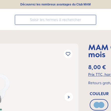
Découvrez les nombreux avantages du Club MAM
MAM C
mois
8,00 €
Prix TTC, hors
Retours gratu
COULEUR
Blue