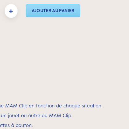
duit : Entrez la quantité souhaitée ou utilisez les boutons pour augmenter ou dimin
AJOUTER AU PANIER
he MAM Clip en fonction de chaque situation.
 un jouet ou autre au MAM Clip.
ettes à bouton.