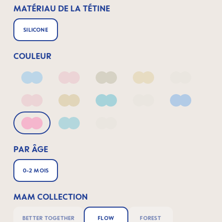
MATÉRIAU DE LA TÉTINE
SILICONE
COULEUR
Arctic Blue
Blush
Ivory
Linen
Linen_2
Matt Blush
Matt Linen
Matt Sage
Pale Mint
Powder Bl
Quartz Rose
Sage
fairy dust
PAR ÂGE
0-2 MOIS
MAM COLLECTION
BETTER TOGETHER
FLOW
FOREST