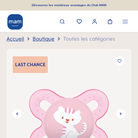
tenu principal
Découvrez les nombreux avantages du Club MAM
Accueil
Boutique
Toutes les catégories
Ignorer la galerie d'images
LAST
CHANCE