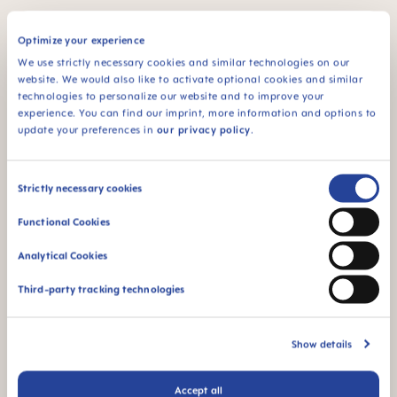
Optimize your experience
We use strictly necessary cookies and similar technologies on our
website. We would also like to activate optional cookies and similar
technologies to personalize our website and to improve your
experience. You can find our imprint, more information and options to
update your preferences in
our privacy policy
.
Consent
Strictly necessary cookies
Selection
Functional Cookies
MAM 스타트
Analytical Cookies
기존 제품보다 작게 제작한 신생아용 모델
로, 아기
Third-party tracking technologies
입에 딱 맞는 대칭적인 젖꼭지 모양이 특징입니다.
보다 작은 크기와 가벼운 날개를 갖추고 있어 신생
아용으로 제격이죠. 또, MAM만의 다채로운 디자인
Show details
은 어떤 스타일에도 잘 어울립니다.
Accept all