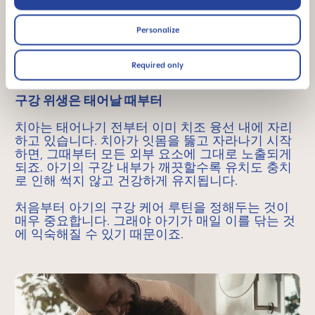
구강 케어
Personalize
아이 구강 케어의 중요성
Required only
구강 위생은 태어날 때부터
치아는 태어나기 전부터 이미 치조 융선 내에 자리
하고 있습니다. 치아가 잇몸을 뚫고 자라나기 시작
하면, 그때부터 모든 외부 요소에 그대로 노출되게
되죠. 아기의 구강 내부가 깨끗할수록 유치도 충치
로 인해 썩지 않고 건강하게 유지됩니다.
처음부터 아기의 구강 케어 루틴을 정해두는 것이
매우 중요합니다. 그래야 아기가 매일 이를 닦는 것
에 익숙해질 수 있기 때문이죠.