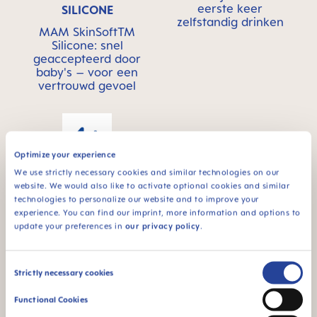
eerste keer
SILICONE
zelfstandig drinken
MAM SkinSoftTM
Silicone: snel
geaccepteerd door
baby's – voor een
vertrouwd gevoel
Optimize your experience
We use strictly necessary cookies and similar technologies on our
Voor baby’s vanaf 4
website. We would also like to activate optional cookies and similar
maanden
technologies to personalize our website and to improve your
experience. You can find our imprint, more information and options to
update your preferences in
our privacy policy
.
¹ Marktonderzoek 2009-2023, getest op 1,808 baby's.
Consent
Strictly necessary cookies
Selection
FAQ
Functional Cookies