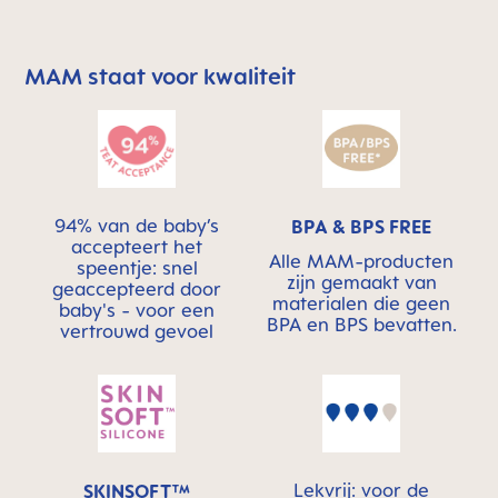
MAM staat voor kwaliteit
Skip MAM Means Quality Icon Bar
94% van de baby’s
BPA & BPS FREE
accepteert het
Alle MAM-producten
speentje: snel
zijn gemaakt van
geaccepteerd door
materialen die geen
baby's - voor een
BPA en BPS bevatten.
vertrouwd gevoel
Lekvrij: voor de
SKINSOFT™